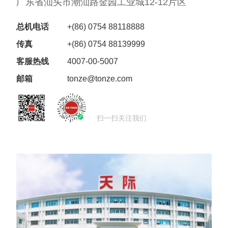
广东省汕头市潮汕路金园工业城12-12片区
总机电话
+(86) 0754 88118888
传真
+(86) 0754 88139999
客服热线
4007-00-5007
邮箱
tonze@tonze.com
扫一扫关注我们