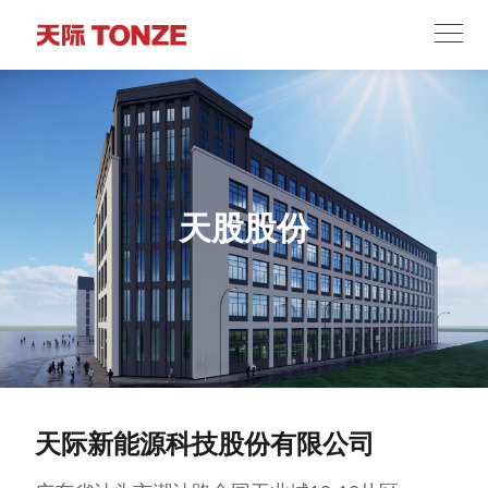
天股股份
天际新能源科技股份有限公司