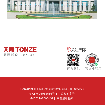

关注天际
官方微信
官方小程序
Copyright © 天际新能源科技股份有限公司 版权所有
粤ICP备05053656号-1
| 公安备案号：
44051102000137 |
网警温馨提示